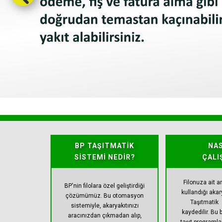
BP TAŞITMATİK
NAS
SİSTEMİ NEDİR?
ÇALI
Filonuza ait a
BP'nin filolara özel geliştirdiği
kullandığı akar
çözümümüz. Bu otomasyon
Taşıtmatik
sistemiyle, akaryakıtınızı
kaydedilir. Bu b
aracınızdan çıkmadan alıp,