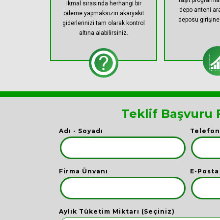
taşıt programl
ikmal sırasında herhangi bir
depo anteni ar
ödeme yapmaksızın akaryakıt
deposu girişine 
giderlerinizi tam olarak kontrol
altına alabilirsiniz.
Teklif Başvuru
Adı - Soyadı
Telefon
Firma Ünvanı
E-Posta
Aylık Tüketim Miktarı (Seçiniz)