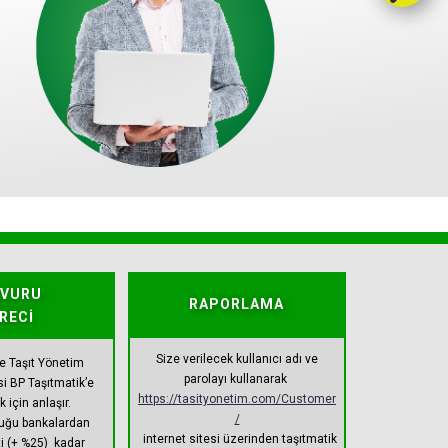
ŞVURU
RAPORLAMA
RECİ
Size verilecek kullanıcı adı ve
e Taşıt Yönetim
parolayı kullanarak
si BP Taşıtmatik’e
https://tasityonetim.com/Customer
 için anlaşır.
/
duğu bankalardan
internet sitesi üzerinden taşıtmatik
ti (+ %25) kadar