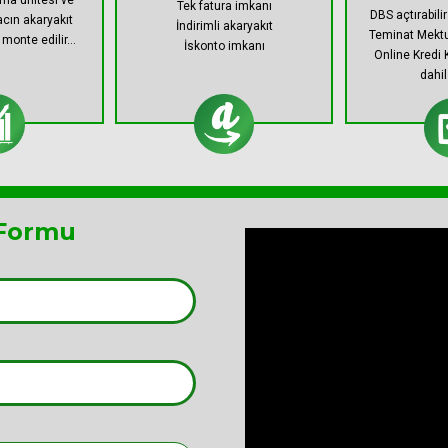
ama ünitesi ve
Tek fatura imkanı
DBS açtırabili
acın akaryakıt
İndirimli akaryakıt
Teminat Mektu
monte edilir...
İskonto imkanı
Online Kredi 
dahil 
 Formu