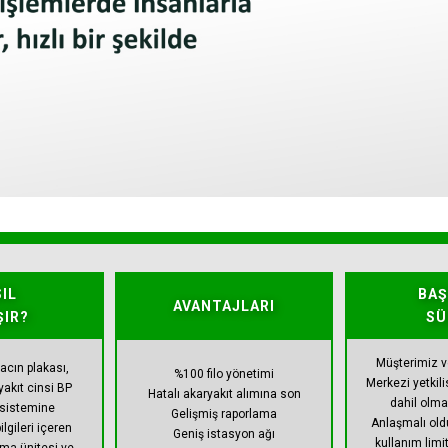
IL
BA
AVANTAJLARI
ŞIR?
SÜ
Müşterimiz v
racın plakası,
%100 filo yönetimi
Merkezi yetkili
yakıt cinsi BP
Hatalı akaryakıt alımına son
dahil olmak
 sistemine
Gelişmiş raporlama
Anlaşmalı ol
ilgileri içeren
Geniş istasyon ağı
kullanım limi