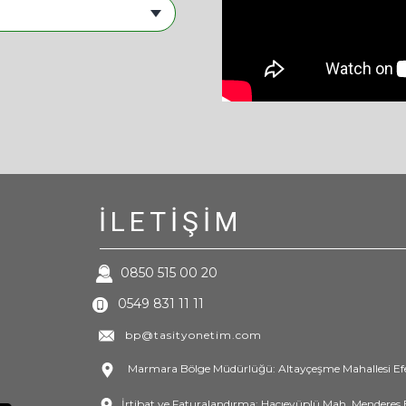
İLETİŞİ
​ 0850 515 00 20
054
9
831 11
11
bp@tasityonetim.com
Marmara Bölge Müdürlüğü: ​Altayçeşme Mahallesi Efe 
İrtibat ve Faturalandırma: Hacıeyü​​plü Mah. Menderes