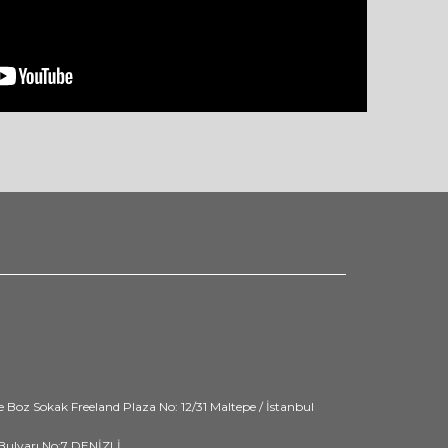
M
Boz Sokak Freeland Plaza No: 12/31 Maltepe / İstanbul
 Bulvarı No:7 DENİZLİ